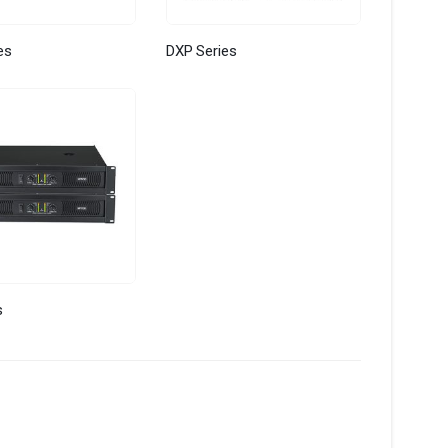
es
DXP Series
s