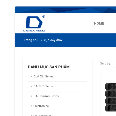
HOME
Trang chủ
»
cục đẩy dmx
Sort By:
DANH MỤC SẢN PHẨM
CLA XLi Series
CA SUB Series
CA Column Series
Electronics
Loudspeaker