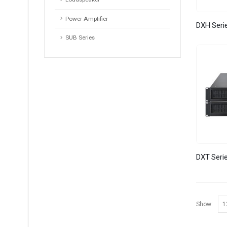
Power Amplifier
DXH Seri
SUB Series
DXT Seri
Show: