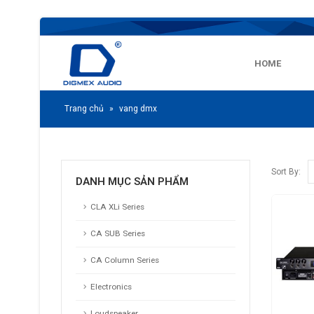
HOME
Trang chủ
»
vang dmx
Sort By:
DANH MỤC SẢN PHẨM
CLA XLi Series
CA SUB Series
CA Column Series
Electronics
Loudspeaker