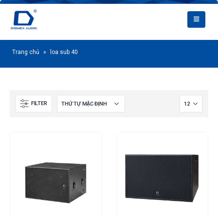
Trang chủ
»
loa sub 40
FILTER