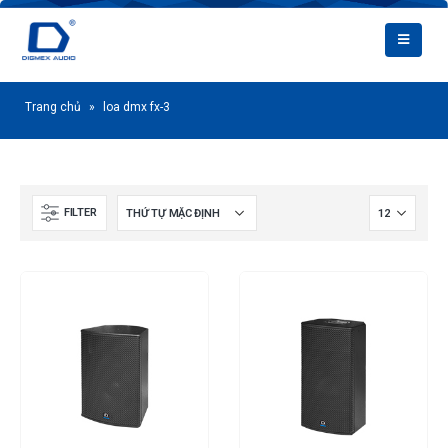
Trang chủ
»
loa dmx fx-3
FILTER