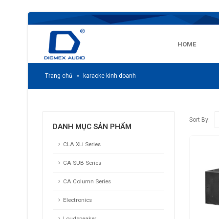
HOME
Trang chủ
»
karaoke kinh doanh
Sort By:
DANH MỤC SẢN PHẨM
CLA XLi Series
CA SUB Series
CA Column Series
Electronics
Loudspeaker