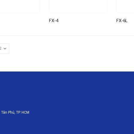
FX-4
FX-6L
 Tân Phú, TP. HCM