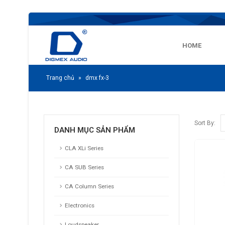
HOME
Trang chủ
»
dmx fx-3
Sort By:
DANH MỤC SẢN PHẨM
CLA XLi Series
CA SUB Series
CA Column Series
Electronics
Loudspeaker