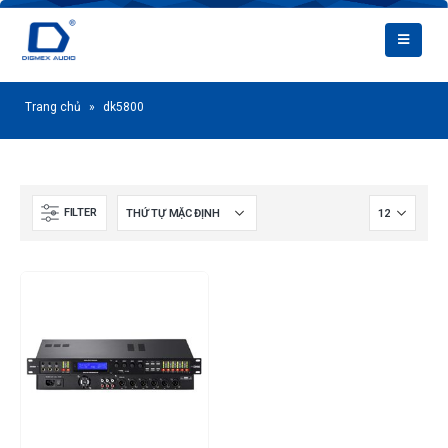
Trang chủ
»
dk5800
FILTER