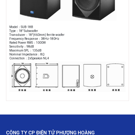
Model：SUB-18B
Type：18” Subwoofer
Transducer：18″(460mm) ferrite woofer
Frequency Response：38Hz-180Hz
Rated Power RMS：1000W
Sensitivity：98dB
Maximum SPL：135dB
Nominal Impedance：8Ω
Connection：2xSpeakon NL4
CÔNG TY CP ĐIỆN TỬ PHƯỢNG HOÀNG